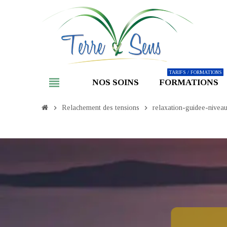
TARIFS / FORMATIONS
view_headline
NOS SOINS
FORMATIONS
chevron_right
Relachement des tensions
chevron_right
relaxation-guidee-nivea