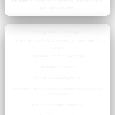
Objectif :
Développer la finesse du ressenti et de la
perception intuitive.
Perception & Energies
Apprendre à ralentir, à ressentir, et à percevoir les
énergies
Respiration, méditation, recentrage
Libération émotionnelle
Etats de relaxation & présence
Reconnexion au corps et aux sensations (Ressentis subtils /
Les fréquences)
Lecture des tensions et émotions