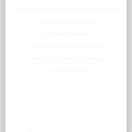
Introduction à notre vision du quantique et des neurosciences
Influence des lieux et ambiances
Harmonisation énergétique
Sons, vibrations et fréquences (Approche)
L'influences de nos pensées sur nos énergies
Le pouvoir de l’intention