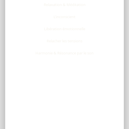
Relaxation & Méditation
L’inconscient
Libération émotionnelle
Relacher les tensions
Harmonie & Résonance par le son