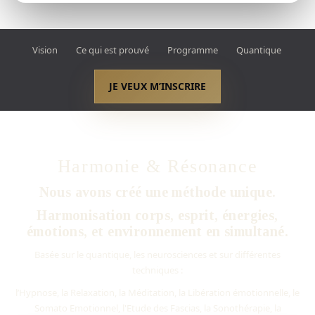
Vision
Ce qui est prouvé
Programme
Quantique
JE VEUX M’INSCRIRE
Harmonie & Résonance
Nous avons créé une méthode unique.
Harmonisation corps, esprit, énergies,
émotions, et environnement en simultané.
Basée sur le quantique, les neurosciences et sur différentes
techniques :
l’Hypnose, la Relaxation, la Méditation, la Libération émotionnelle, le
Somato Emotionnel, l'Etude des Fascias, la Sonothérapie, la