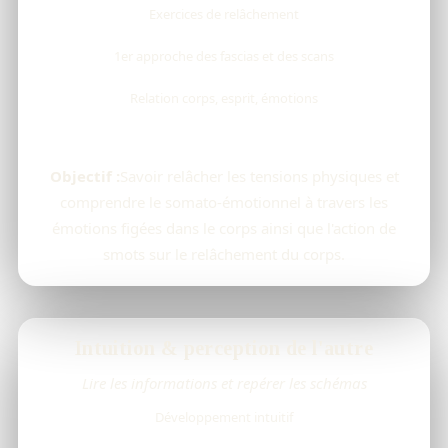
Exercices de relâchement
1er approche des fascias et des scans
Relation corps, esprit, émotions
Objectif :
Savoir relâcher les tensions physiques et
comprendre le somato-émotionnel à travers les
émotions figées dans le corps ainsi que l'action de
smots sur le relâchement du corps.
Intuition & perception de l'autre
Lire les informations et repérer les schémas
Développement intuitif