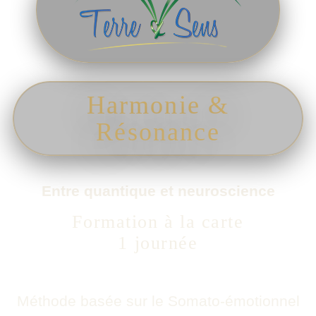
Harmonie &
Résonance
Entre quantique et neuroscience
Formation à la carte
1 journée
Méthode basée sur le Somato-émotionnel