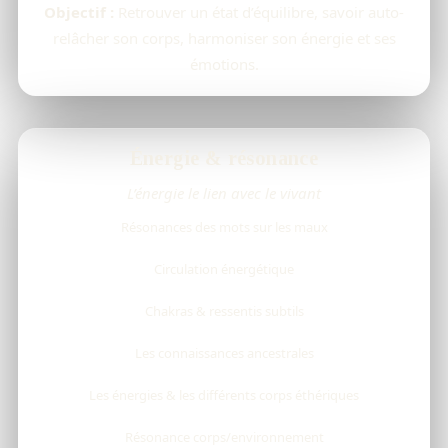
Objectif :
Retrouver un état d’équilibre, savoir auto-
relâcher son corps, harmoniser son énergie et ses
émotions.
Énergie & résonance
L’énergie le lien avec le vivant
Résonances des mots sur les maux
Circulation énergétique
Chakras & ressentis subtils
Les connaissances ancestrales
Les énergies & les différents corps éthériques
Résonance corps/environnement