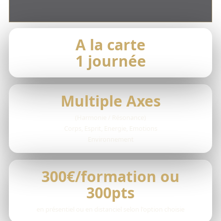
A la carte
1 journée
Multiple Axes
(Harmonie / Résonance)
Corps, Esprit, Energie, Emotions
Environnement
300€/formation ou
300pts
en présentiel ou en distanciel selon l'option choisie