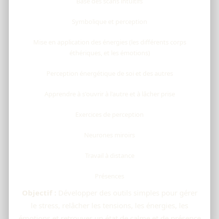
Base des scans intuitifs
Symbolique et perception
Mise en application des énergies (les différents corps
éthériques, et les émotions)
Perception énergétique de soi et des autres
Apprendre à s'ouvrir à l'autre et à lâcher prise
Exercices de perception
Neurones miroirs
Travail à distance
Présences
Objectif :
Développer des outils simples pour gérer
le stress, relâcher les tensions, les énergies, les
émotions et retrouver un état de calme et de présence