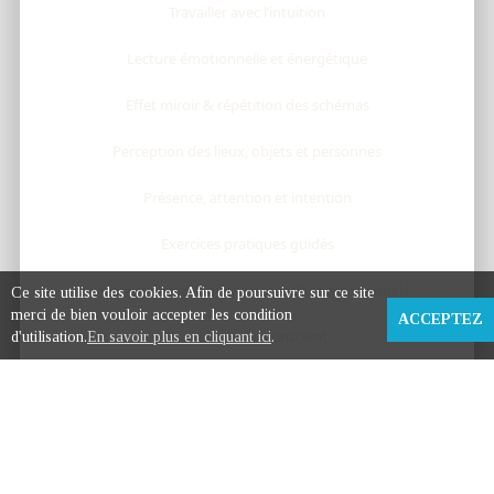
Travailler avec l’intuition
Lecture émotionnelle et énergétique
Effet miroir & répétition des schémas
Perception des lieux, objets et personnes
Présence, attention et intention
Exercices pratiques guidés
Les scans énergétiques, corporels et émotionnels
Ce site utilise des cookies. Afin de poursuivre sur ce site
merci de bien vouloir accepter les condition
ACCEPTEZ
Travail avec l'inconscient
d'utilisation.
En savoir plus en cliquant ici
.
Objectif :
affiner l’intuition et la qualité de présence
dans l’accompagnement ou dans l'auto-analyse.