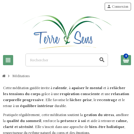
person
Connexion
0
view_headline
search
chevron_right
Méditations
Cette méditation guidée invite à
ralentir
, à
apaiser le mental
et à
relâcher
les tensions du corps
grâce à une
respiration consciente
et une
relaxation
corporelle progressive
. Elle favorise le
lâcher-prise
, le
recentrage
et le
retour à un
équilibre intérieur
durable.
Pratiquée régulièrement, cette méditation soutient la
gestion du stress
, améliore
la
qualité du sommeil
, renforce la
présence à soi
et aide à retrouver
calme,
clarté et sérénité
. Elle s’inscrit dans une approche de
bien-être holistique
,
respectueuse du rythme naturel du corps et des émotions.