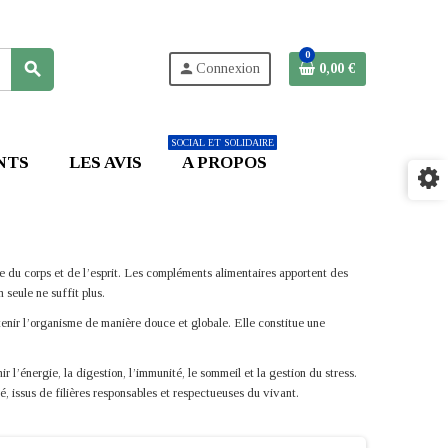
0
search
person
Connexion
0,00 €
SOCIAL ET SOLIDAIRE
NTS
LES AVIS
A PROPOS
e du corps et de l’esprit. Les compléments alimentaires apportent des
 seule ne suffit plus.
outenir l’organisme de manière douce et globale. Elle constitue une
 l’énergie, la digestion, l’immunité, le sommeil et la gestion du stress.
, issus de filières responsables et respectueuses du vivant.