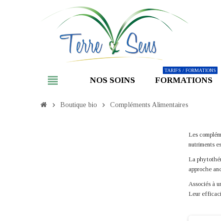
TARIFS / FORMATIONS
view_headline
NOS SOINS
FORMATIONS
chevron_right
Boutique bio
chevron_right
Compléments Alimentaires
Les complémen
nutriments es
La phytothéra
approche anc
Associés à un
Leur efficaci