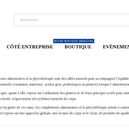
NOTRE BOUTIQUE BIEN-ÊTRE
CÔTÉ ENTREPRISE
BOUTIQUE
EVÈNEME
ts alimentaires et la phytothérapie sont des alliés naturels pour accompagner l’équilibr
sentiels (vitamines, minéraux, acides gras, probiotiques ou plantes) lorsque l’alimentation
pie, quant à elle, repose sur l’utilisation des plantes et de leurs principes actifs pour s
estrale, respectueuse des rythmes naturels du corps.
e hygiène de vie saine, les compléments alimentaires et la phytothérapie aident à soutenir
té repose sur une approche globale, une écoute du corps et le choix de produits de qualité