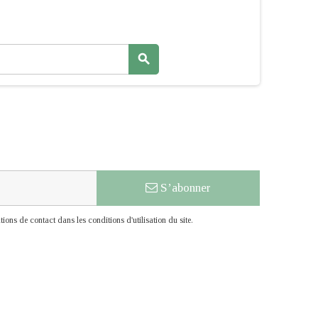
search
S’abonner
ons de contact dans les conditions d'utilisation du site.