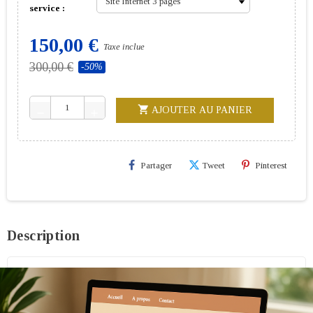
service :
150,00 €
Taxe inclue
300,00 €
-50%
shopping_cart
AJOUTER AU PANIER
remove
add
Partager
Tweet
Pinterest
Description