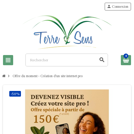
person
Connexion
0
view_headline
search
chevron_right
Offre du moment - Création d'un site internet pro
-50%