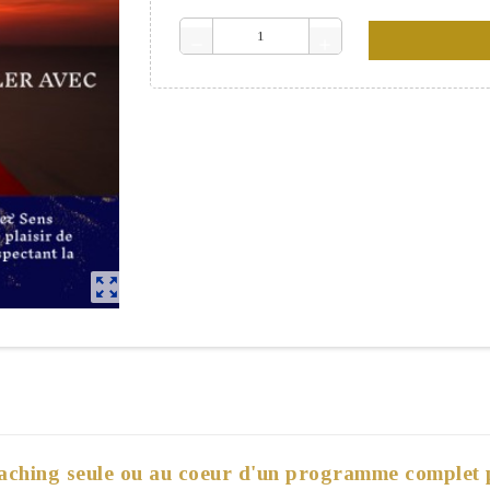
remove
add
zoom_out_map
oaching seule ou au coeur d'un programme complet