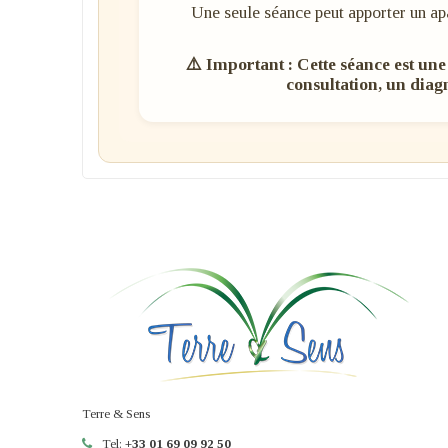
Une seule séance peut apporter un ap
⚠️
Important :
Cette séance est un
consultation, un diag
Terre & Sens
Tel:
+33 01 69 09 92 50