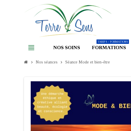
TARIFS / FORMATIONS
view_headline
NOS SOINS
FORMATIONS
chevron_right
Nos séances
chevron_right
Séance Mode et bien-être