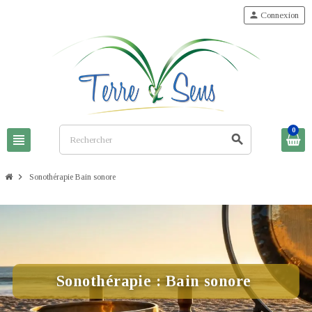
person
Connexion
0
view_headline
search
chevron_right
Sonothérapie Bain sonore
Sonothérapie : Bain sonore